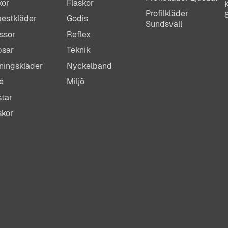
xor
Flaskor
Profilkläder
estkläder
Godis
Sundsvall
ssor
Reflex
psar
Teknik
ningskläder
Nyckelband
é
Miljö
tar
skor