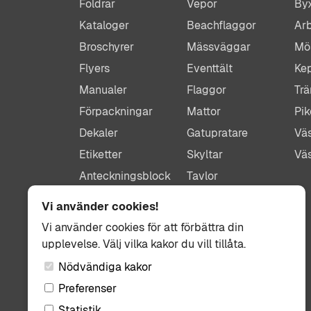
Foldrar
Vepor
By
Kataloger
Beachflaggor
Arb
Broschyrer
Mässväggar
Mö
Flyers
Eventtält
Ke
Manualer
Flaggor
Trä
Förpackningar
Mattor
Pik
Dekaler
Gatupratare
Väs
Etiketter
Skyltar
Vä
Anteckningsblock
Tavlor
Bordsryttare
Plexiglastavlor
Vi använder cookies!
Menyer
Parasoll
Vi använder cookies för att förbättra din
Frigolit skyltar
upplevelse. Välj vilka kakor du vill tillåta.
Bildekor
Nödvändiga kakor
Preferenser
Statistik