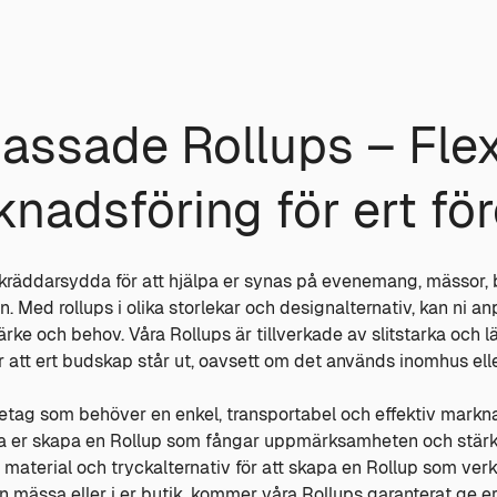
assade Rollups – Flex
nadsföring för ert fö
skräddarsydda för att hjälpa er synas på evenemang, mässor, 
n. Med rollups i olika storlekar och designalternativ, kan ni anp
ärke och behov. Våra Rollups är tillverkade av slitstarka och 
r att ert budskap står ut, oavsett om det används inomhus el
öretag som behöver en enkel, transportabel och effektiv mark
pa er skapa en Rollup som fångar uppmärksamheten och stärke
r, material och tryckalternativ för att skapa en Rollup som verk
 mässa eller i er butik, kommer våra Rollups garanterat ge ert