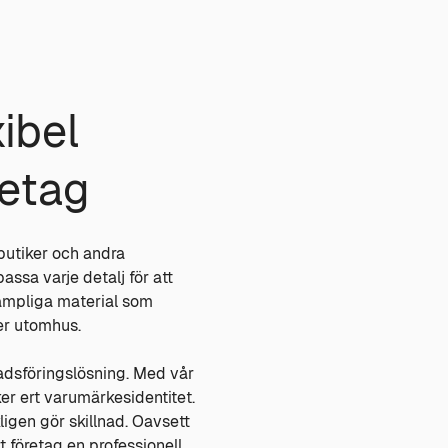
ibel
retag
butiker och andra
assa varje detalj för att
lämpliga material som
ler utomhus.
nadsföringslösning. Med vår
r ert varumärkesidentitet.
ligen gör skillnad. Oavsett
 företag en professionell