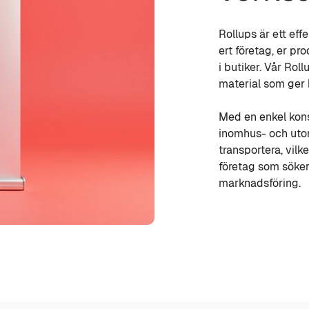
Rollups är ett eff
ert företag, er pr
i butiker. Vår Rol
material som ger b
Med en enkel kons
inomhus- och utom
transportera, vilke
företag som söker 
marknadsföring.