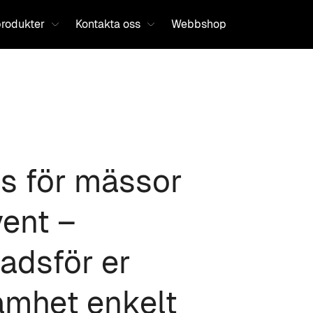
produkter
Kontakta oss
Webbshop
Happy Web
s för mässor
ent –
adsför er
amhet enkelt