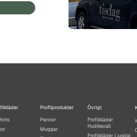
filkläder
Profilprodukter
Övrigt
hirts
Pennor
Profilkläder
Hudiksvall
jor
Muggar
Profilkläder Ljusdal