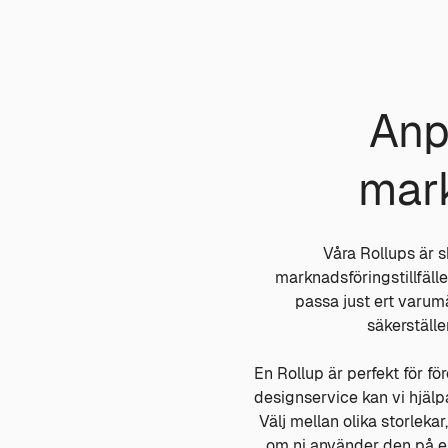
Anp
mark
Våra Rollups är 
marknadsföringstillfälle
passa just ert varum
säkerställe
En Rollup är perfekt för f
designservice kan vi hjäl
Välj mellan olika storleka
om ni använder den på en