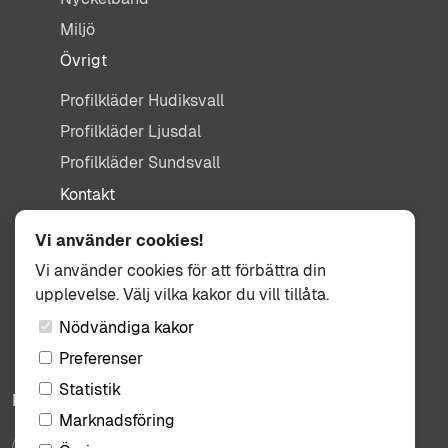
Miljö
Övrigt
Profilkläder Hudiksvall
Profilkläder Ljusdal
Profilkläder Sundsvall
Kontakt
info@tisdag.se
Vi använder cookies!
0650-155 95
Vi använder cookies för att förbättra din
upplevelse. Välj vilka kakor du vill tillåta.
Kullbäcksvägen 3
824 31 Hudiksvall
Nödvändiga kakor
Preferenser
Statistik
Följ oss:
Marknadsföring