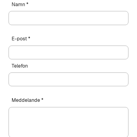
Namn *
E-post *
Telefon
Meddelande *